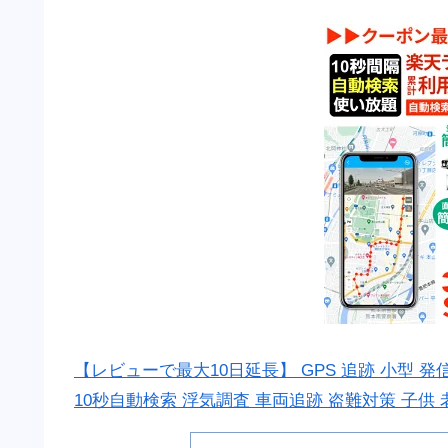
【レビューで最大10日延長】 GPS 追跡 小型 
10秒自動検索 浮気調査 車両追跡 盗難対策 子供