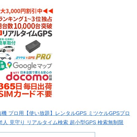
発信機 プロ用【使い放題】レンタルGPS ミツケルGPSプロ
 老人 見守り リアルタイム検索 超小型GPS 検索無制限