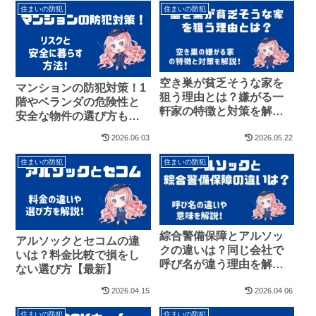
住まいの防犯
住まいの防犯
空き巣が貧乏そうな家を
マンションの防犯対策！1
狙う理由とは？嫌がる一
階やベランダの危険性と
軒家の特徴と対策を解
安全な物件の選び方も紹
説！
介
2026.06.03
2026.05.22
住まいの防犯
住まいの防犯
綜合警備保障とアルソッ
アルソックとセコムの違
クの違いは？同じ会社で
いは？料金比較で損をし
呼び名が違う理由を解
ない選び方【最新】
説！
2026.04.15
2026.04.06
住まいの防犯
住まいの防犯