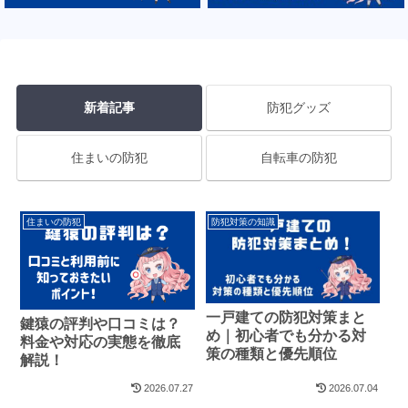
新着記事
防犯グッズ
住まいの防犯
自転車の防犯
住まいの防犯
防犯対策の知識
一戸建ての防犯対策まと
鍵猿の評判や口コミは？
め｜初心者でも分かる対
料金や対応の実態を徹底
策の種類と優先順位
解説！
2026.07.27
2026.07.04