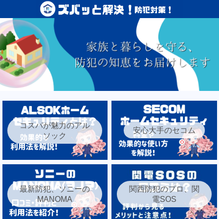
コスパが魅力のアル
安心大手のセコム
ソック
最新防犯、ソニーの
関西防犯のプロ、関
MANOMA
電SOS