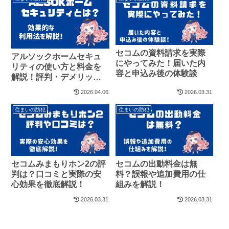
セコムの資料請求を実際
アルソックホームセキュ
にやってみた！届いた内
リティの使い方と料金を
容と申込み後の体験談
解説！評判・デメリッ
ト・セコム比較まで完全
2026.04.06
2026.03.31
網羅
住まいの防犯
住まいの防犯
セコムみまもりホン2の評
セコムの出動料金は無
判は？口コミと実際の安
料？誤報や追加費用の仕
心効果を徹底解説！
組みを解説！
2026.03.31
2026.03.31