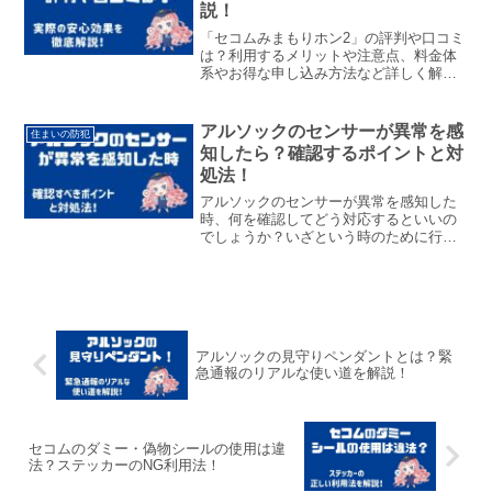
説！
「セコムみまもりホン2」の評判や口コミ
は？利用するメリットや注意点、料金体
系やお得な申し込み方法など詳しく解説
しています。
アルソックのセンサーが異常を感
住まいの防犯
知したら？確認するポイントと対
処法！
アルソックのセンサーが異常を感知した
時、何を確認してどう対応するといいの
でしょうか？いざという時のために行動
と故障を防ぐ点検についてご紹介してい
ます。
アルソックの見守りペンダントとは？緊
急通報のリアルな使い道を解説！
セコムのダミー・偽物シールの使用は違
法？ステッカーのNG利用法！