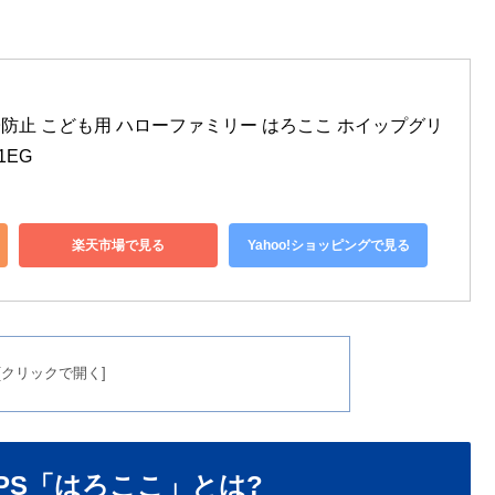
迷子防止 こども用 ハローファミリー はろここ ホイップグリ
1EG
楽天市場で見る
Yahoo!ショッピングで見る
PS「はろここ」とは?